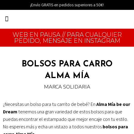
Ir
¡Envío GRATIS en pedidos superiores a 50€!
al
Menú
contenido
EDICIONES LIMITADAS
WEB EN PAUSA // PARA CUALQUIER
PEDIDO, MENSAJE EN INSTAGRAM
BOLSOS PARA CARRO
ALMA MÍA
MARCA SOLIDARIA
¿Necesitas un bolso para tu carrito de bebé? En
Alma Mía be our
Dream
tenemos una gran variedad de estos bolsos para que
puedas encontrar el estampado que mejor encaje con tu estilo.
No esperes más y echa un vistazo a todos nuestros
bolsos para