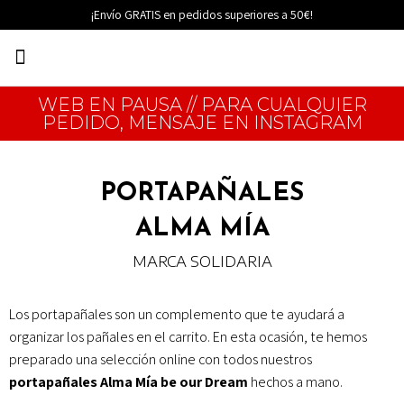
Ir
¡Envío GRATIS en pedidos superiores a 50€!
al
Menú
contenido
EDICIONES LIMITADAS
WEB EN PAUSA // PARA CUALQUIER
PEDIDO, MENSAJE EN INSTAGRAM
PORTAPAÑALES
ALMA MÍA
MARCA SOLIDARIA
Los portapañales son un complemento que te ayudará a
organizar los pañales en el carrito. En esta ocasión, te hemos
preparado una selección online con todos nuestros
portapañales Alma Mía be our Dream
hechos a mano.