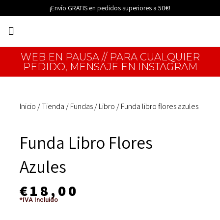
Ir
¡Envío GRATIS en pedidos superiores a 50€!
al
Menú
contenido
EDICIONES LIMITADAS
WEB EN PAUSA // PARA CUALQUIER
PEDIDO, MENSAJE EN INSTAGRAM
Inicio
/
Tienda
/
Fundas
/
Libro
/ Funda libro flores azules
Funda Libro Flores
Azules
€
18,00
*IVA Incluido