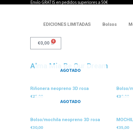
Envío GRATIS en pedidos superiores a 50€
Ir
al
contenido
EDICIONES LIMITADAS
Bolsos
M
0
Carrito
€
0,00
Alma Mia Be Our Dream
AGOTADO
Riñonera neopreno 3D rosa
Bolso/m
€
25,00
€
30,00
AGOTADO
Bolso/mochila neopreno 3D rosa
MOCHIL
€
30,00
€
35,00