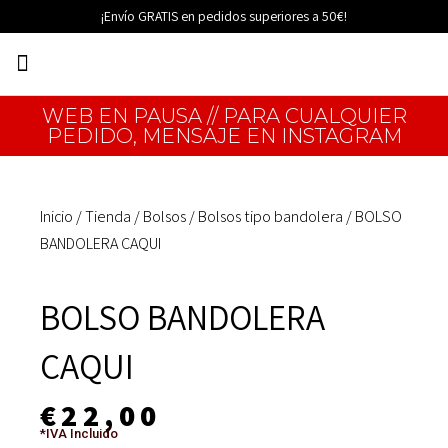
Ir
¡Envío GRATIS en pedidos superiores a 50€!
al
Menú
contenido
EDICIONES LIMITADAS
WEB EN PAUSA // PARA CUALQUIER
PEDIDO, MENSAJE EN INSTAGRAM
Inicio
/
Tienda
/
Bolsos
/
Bolsos tipo bandolera
/ BOLSO
BANDOLERA CAQUI
BOLSO BANDOLERA
CAQUI
€
22,00
*IVA Incluido