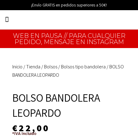
Ir
¡Envío GRATIS en pedidos superiores a 50€!
al
Menú
contenido
EDICIONES LIMITADAS
WEB EN PAUSA // PARA CUALQUIER
PEDIDO, MENSAJE EN INSTAGRAM
Inicio
/
Tienda
/
Bolsos
/
Bolsos tipo bandolera
/ BOLSO
BANDOLERA LEOPARDO
BOLSO BANDOLERA
LEOPARDO
€
22,00
*IVA Incluido