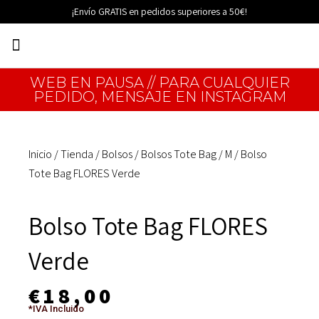
Ir
¡Envío GRATIS en pedidos superiores a 50€!
al
Menú
contenido
EDICIONES LIMITADAS
WEB EN PAUSA // PARA CUALQUIER
PEDIDO, MENSAJE EN INSTAGRAM
Inicio
/
Tienda
/
Bolsos
/
Bolsos Tote Bag
/
M
/ Bolso
Tote Bag FLORES Verde
Bolso Tote Bag FLORES
Verde
€
18,00
*IVA Incluido