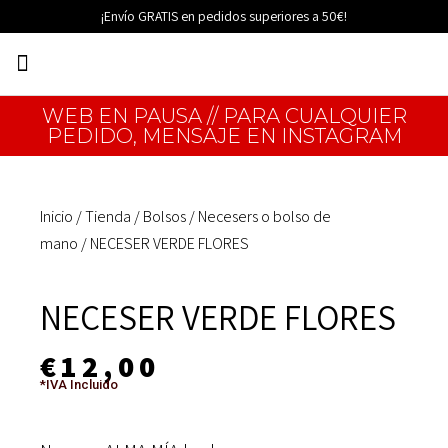
Ir
¡Envío GRATIS en pedidos superiores a 50€!
al
Menú
contenido
EDICIONES LIMITADAS
WEB EN PAUSA // PARA CUALQUIER
PEDIDO, MENSAJE EN INSTAGRAM
Inicio
/
Tienda
/
Bolsos
/
Necesers o bolso de
mano
/ NECESER VERDE FLORES
NECESER VERDE FLORES
€
12,00
*IVA Incluido