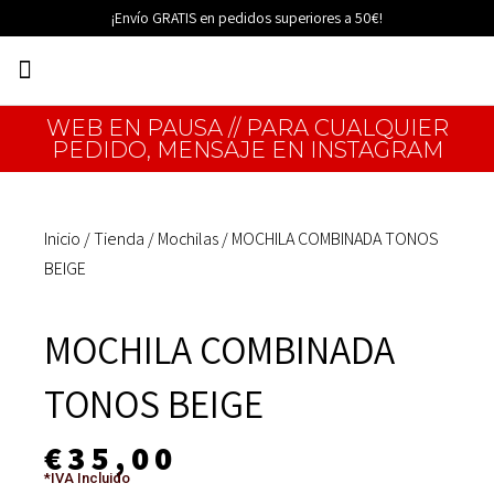
Ir
¡Envío GRATIS en pedidos superiores a 50€!
al
Menú
contenido
EDICIONES LIMITADAS
WEB EN PAUSA // PARA CUALQUIER
PEDIDO, MENSAJE EN INSTAGRAM
Inicio
/
Tienda
/
Mochilas
/ MOCHILA COMBINADA TONOS
BEIGE
MOCHILA COMBINADA
TONOS BEIGE
€
35,00
*IVA Incluido