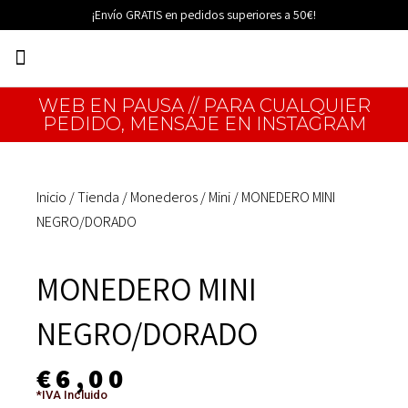
Ir
¡Envío GRATIS en pedidos superiores a 50€!
al
Menú
contenido
EDICIONES LIMITADAS
WEB EN PAUSA // PARA CUALQUIER
PEDIDO, MENSAJE EN INSTAGRAM
Inicio
/
Tienda
/
Monederos
/
Mini
/ MONEDERO MINI
NEGRO/DORADO
MONEDERO MINI
NEGRO/DORADO
€
6,00
*IVA Incluido