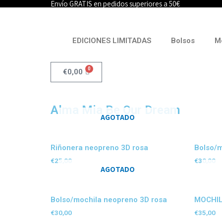
Envío GRATIS en pedidos superiores a 50€
Ir
al
contenido
EDICIONES LIMITADAS
Bolsos
M
0
Carrito
€
0,00
Alma Mia Be Our Dream
AGOTADO
Riñonera neopreno 3D rosa
Bolso/m
€
25,00
€
30,00
AGOTADO
Bolso/mochila neopreno 3D rosa
MOCHIL
€
30,00
€
35,00