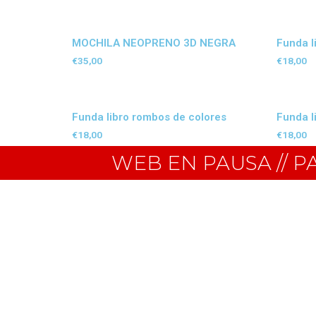
MOCHILA NEOPRENO 3D NEGRA
Funda l
€
35,00
€
18,00
Funda libro rombos de colores
Funda li
€
18,00
€
18,00
WEB EN PAUSA // 