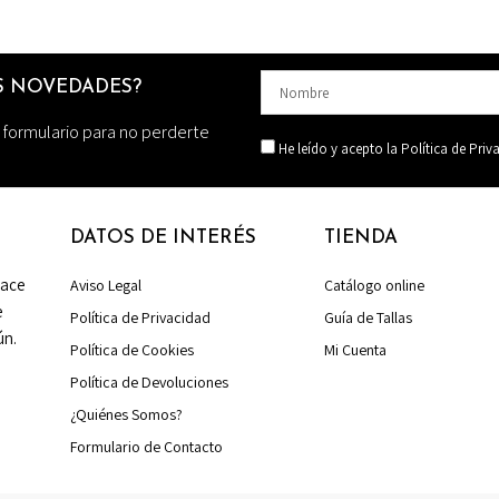
AS NOVEDADES?
 formulario para no perderte
He leído y acepto la Política de Priv
DATOS DE INTERÉS
TIENDA
nace
Aviso Legal
Catálogo online
e
Política de Privacidad
Guía de Tallas
ún.
Política de Cookies
Mi Cuenta
Política de Devoluciones
¿Quiénes Somos?
Formulario de Contacto