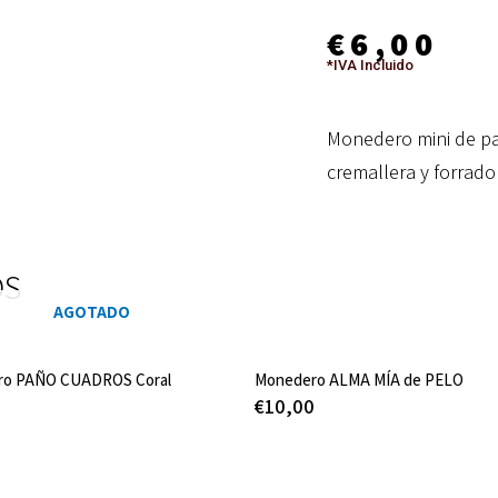
€
6,00
*IVA Incluido
Monedero mini de pan
cremallera y forrad
OS
AGOTADO
ro PAÑO CUADROS Coral
Monedero ALMA MÍA de PELO
0
€
10,00