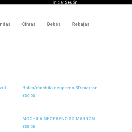
Iniciar Sesión
ndas
Cintas
Bebés
Rebajas
zul
Bolso/mochila neopreno 3D marron
€
30,00
L
MOCHILA NEOPRENO 3D MARRON
€
35,00