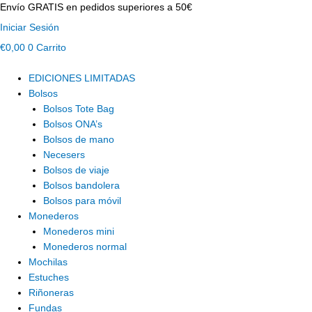
BOLSO
Ir
Envío GRATIS en pedidos superiores a 50€
DE
al
Iniciar Sesión
MANO
contenido
€
0,00
0
Carrito
CUADRO
MARRÓN
cantidad
EDICIONES LIMITADAS
Bolsos
Bolsos Tote Bag
Bolsos ONA’s
Bolsos de mano
Necesers
Bolsos de viaje
Bolsos bandolera
Bolsos para móvil
Monederos
Monederos mini
Monederos normal
Mochilas
Estuches
Riñoneras
Fundas