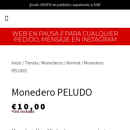
Ir
¡Envío GRATIS en pedidos superiores a 50€!
al
Menú
contenido
EDICIONES LIMITADAS
WEB EN PAUSA // PARA CUALQUIER
PEDIDO, MENSAJE EN INSTAGRAM
Inicio
/
Tienda
/
Monederos
/
Normal
/ Monedero
PELUDO
Monedero PELUDO
€
10,00
*IVA Incluido